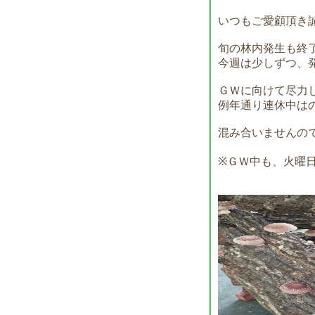
いつもご愛顧頂き
旬の林内発生も終
今週は少しずつ、
ＧＷに向けて尽力
例年通り連休中は
混み合いませんの
※ＧＷ中も、火曜日