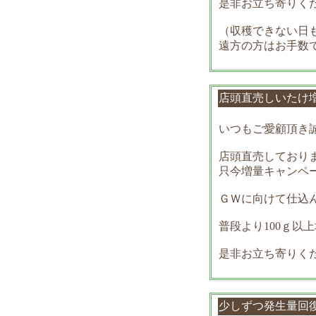
是非お立ち寄りく
（収穫できない日
遠方の方はお手数
店頭直売しいたけ
いつもご愛顧頂き
店頭直売しており
只今増量キャンペ
ＧＷに向けて仕込んだ
普段より100ｇ以
是非お立ち寄りくださ
少しずつ発生量