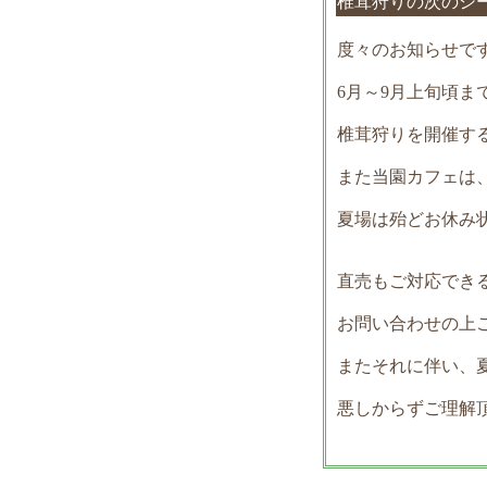
椎茸狩りの次の
度々のお知らせで
6月～9月上旬頃
椎茸狩りを開催す
また当園カフェは
夏場は殆どお休み
直売もご対応でき
お問い合わせの上
またそれに伴い、夏
悪しからずご理解頂