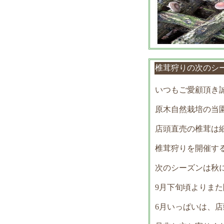
椎茸狩りの次の
いつもご愛顧頂き
原木自然栽培の当
店頭直売の椎茸は
椎茸狩りを開催す
次のシーズンは秋にな
9月下旬頃よりま
6月いっぱいは、