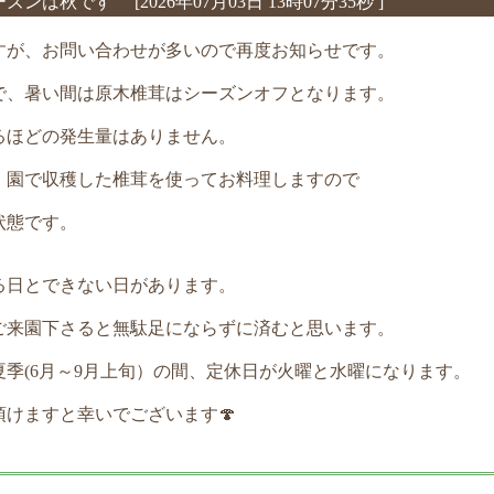
シーズンは秋です
[2026年07月03日 13時07分35秒 ]
すが、お問い合わせが多いので再度お知らせです。
まで、暑い間は原木椎茸はシーズンオフとなります。
るほどの発生量はありません。
、園で収穫した椎茸を使ってお料理しますので
状態です。
る日とできない日があります。
ご来園下さると無駄足にならずに済むと思います。
季(6月～9月上旬）の間、定休日が火曜と水曜になります。
けますと幸いでございます🍄