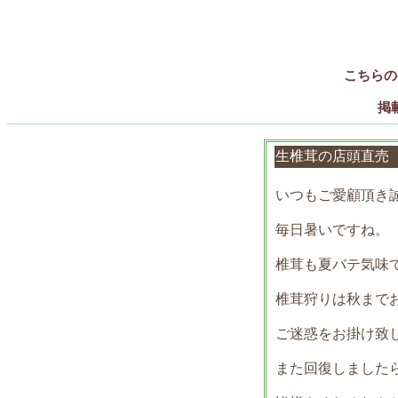
こちらの
掲
生椎茸の店頭直売
いつもご愛顧頂き
毎日暑いですね。
椎茸も夏バテ気味
椎茸狩りは秋まで
ご迷惑をお掛け致
また回復しました