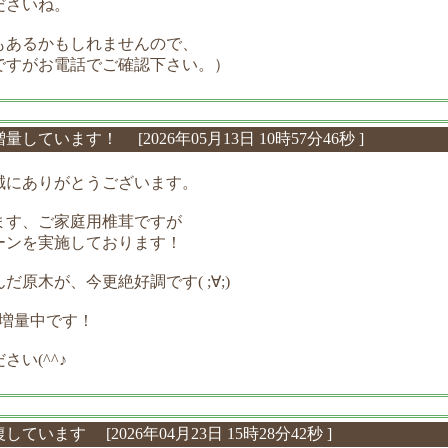
ださいね。
もあるかもしれませんので、
ですがお電話でご確認下さい。）
増量しています！
[2026年05月13日 10時57分46秒 ]
誠にありがとうございます。
ます、ご家庭用椎茸ですが
ーンを実施しております！
原木が、今更絶好調です( ;∀;)
上増量中です！
い(^^♪
回復しています
[2026年04月23日 15時28分42秒 ]